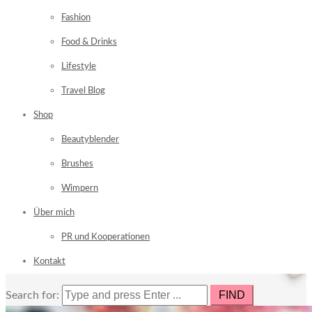
Fashion
Food & Drinks
Lifestyle
Travel Blog
Shop
Beautyblender
Brushes
Wimpern
Über mich
PR und Kooperationen
Kontakt
Search for: