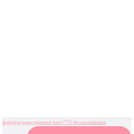
Enjoying every moment here 🇹🇭 #crownplazaba