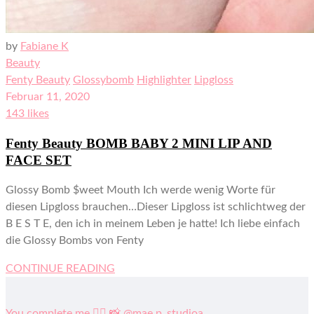
by
Fabiane K
Beauty
Fenty Beauty
Glossybomb
Highlighter
Lipgloss
Februar 11, 2020
143 likes
Fenty Beauty BOMB BABY 2 MINI LIP AND
FACE SET
Glossy Bomb $weet Mouth Ich werde wenig Worte für
diesen Lipgloss brauchen…Dieser Lipgloss ist schlichtweg der
B E S T E, den ich in meinem Leben je hatte! Ich liebe einfach
die Glossy Bombs von Fenty
CONTINUE READING
You complete me ❤️‍🔥 📸 @mae.p_studioa