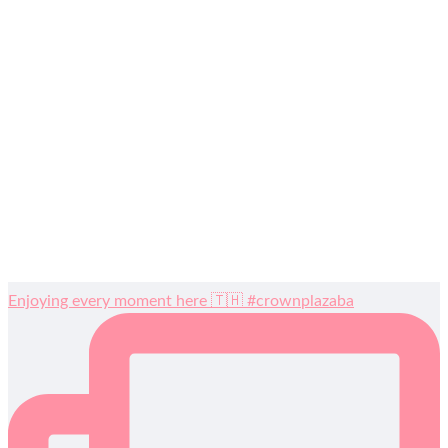
Enjoying every moment here 🇹🇭 #crownplazaba