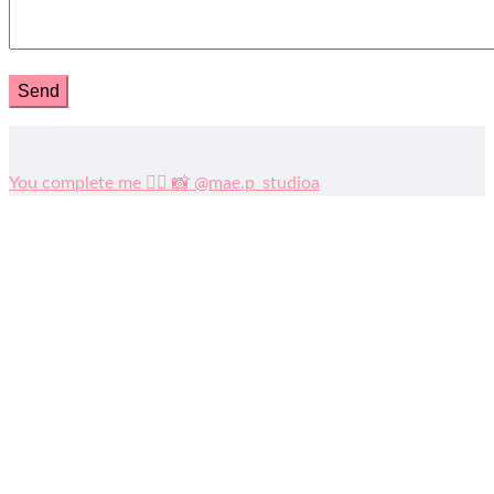
You complete me ❤️‍🔥 📸 @mae.p_studioa