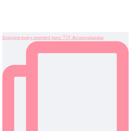
Enjoying every moment here 🇹🇭 #crownplazaba