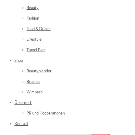
Beauty
Fashion
Food & Drinks
Lifestyle
Travel Blog
Shop
Beautyblender
Brushes
Wimpern
Über mich
PR und Kooperationen
Kontakt