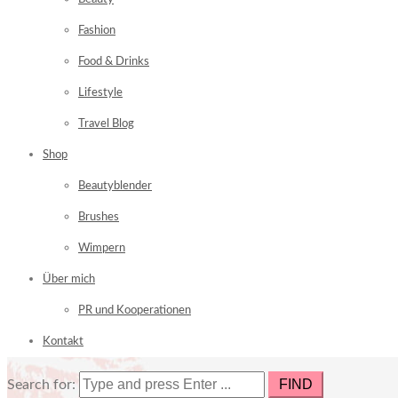
Fashion
Food & Drinks
Lifestyle
Travel Blog
Shop
Beautyblender
Brushes
Wimpern
Über mich
PR und Kooperationen
Kontakt
Search for: