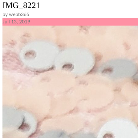
IMG_8221
by webb365
Juli
13,
2019