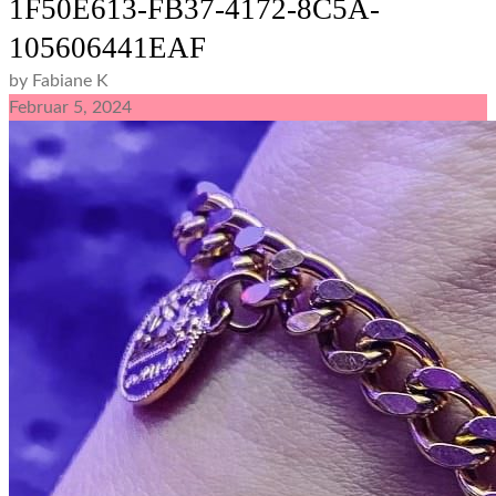
1F50E613-FB37-4172-8C5A-
105606441EAF
by Fabiane K
Februar
5,
2024