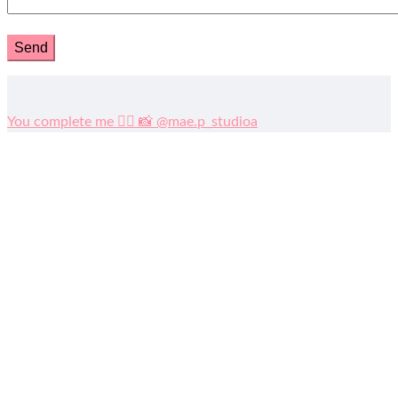
You complete me ❤️‍🔥 📸 @mae.p_studioa