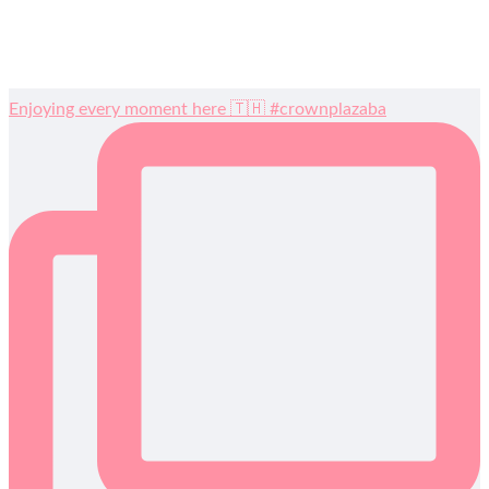
Enjoying every moment here 🇹🇭 #crownplazaba