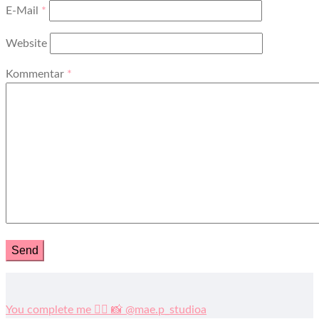
E-Mail
*
Website
Kommentar
*
You complete me ❤️‍🔥 📸 @mae.p_studioa