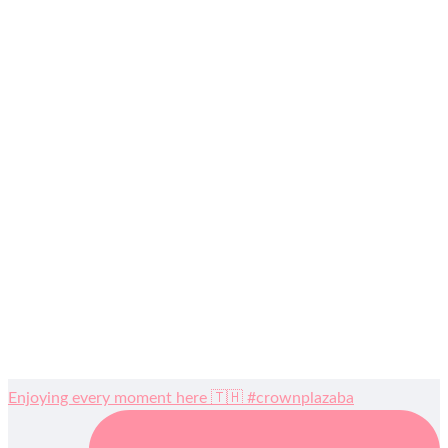
Enjoying every moment here 🇹🇭 #crownplazaba